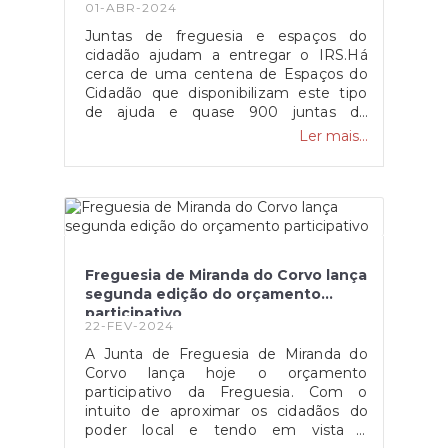
01-ABR-2024
Juntas de freguesia e espaços do
cidadão ajudam a entregar o IRS.Há
cerca de uma centena de Espaços do
Cidadão que disponibilizam este tipo
de ajuda e quase 900 juntas de
freguesia em todo o país também
Ler mais...
apoiam a entrega do IRS.Os
contribuintes que necessitem de ajuda
para entregar a sua declaração de IRS
podem recorrer às juntas de freguesia
e Espaços do Cidadão, bem como aos
serviços de Finanças, havendo
centenas destes locais de apoio por
Freguesia de Miranda do Corvo lança
todo o país.Fonte: ECO
segunda edição do orçamento
participativo
22-FEV-2024
A Junta de Freguesia de Miranda do
Corvo lança hoje o orçamento
participativo da Freguesia. Com o
intuito de aproximar os cidadãos do
poder local e tendo em vista a