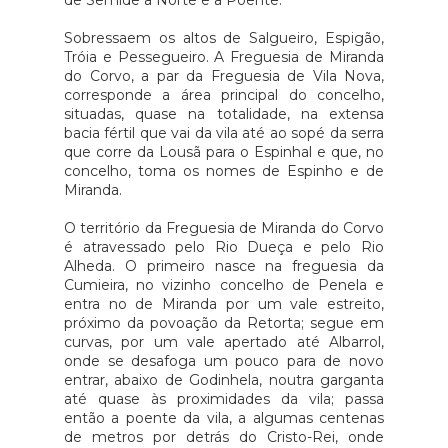
de Semide a Norte e a Poente.
Sobressaem os altos de Salgueiro, Espigão,
Tróia e Pessegueiro. A Freguesia de Miranda
do Corvo, a par da Freguesia de Vila Nova,
corresponde a área principal do concelho,
situadas, quase na totalidade, na extensa
bacia fértil que vai da vila até ao sopé da serra
que corre da Lousã para o Espinhal e que, no
concelho, toma os nomes de Espinho e de
Miranda.
O território da Freguesia de Miranda do Corvo
é atravessado pelo Rio Dueça e pelo Rio
Alheda. O primeiro nasce na freguesia da
Cumieira, no vizinho concelho de Penela e
entra no de Miranda por um vale estreito,
próximo da povoação da Retorta; segue em
curvas, por um vale apertado até Albarrol,
onde se desafoga um pouco para de novo
entrar, abaixo de Godinhela, noutra garganta
até quase às proximidades da vila; passa
então a poente da vila, a algumas centenas
de metros por detrás do Cristo-Rei, onde