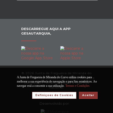
DESCARREGUE AQUI A APP
GESAUTARQUIA,
© 2026 Junta de Freguesia de Miranda do
A Junta de Freguesia de Miranda do Corvo utiliza cookies para
Corvo. Todos os direitos reservados |
Termos e
melhorar a sua experiência de navegação e para fins estatísticos. Ao
Condições
|
*
Chamada para a rede fixa
navegar está a consentir a sua utilização.
Termos e Condições
nacional.
Definiçoes de Cookies
Aceitar
Desenvolvido por: