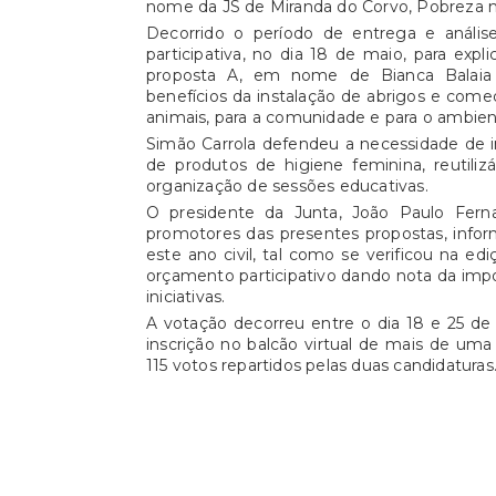
nome da JS de Miranda do Corvo, Pobreza m
Decorrido o período de entrega e análise
participativa, no dia 18 de maio, para exp
proposta A, em nome de Bianca Balaia
benefícios da instalação de abrigos e comed
animais, para a comunidade e para o ambien
Simão Carrola defendeu a necessidade de 
de produtos de higiene feminina, reutili
organização de sessões educativas.
O presidente da Junta, João Paulo Ferna
promotores das presentes propostas, infor
este ano civil, tal como se verificou na e
orçamento participativo dando nota da impo
iniciativas.
A votação decorreu entre o dia 18 e 25 de 
inscrição no balcão virtual de mais de um
115 votos repartidos pelas duas candidaturas