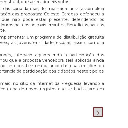
enstrual, que arrecadou 46 votos.
 das candidaturas, foi realizada uma assembleia
licação das propostas: Celeste Cardoso defendeu a
 que não pôde estar presente, defendendo os
ouros para os animais errantes. Benefícios para os
te.
implementar um programa de distribuição gratuita
záveis, às jovens em idade escolar, assim como a
ndes, interveio agradecendo a participação dos
mou que a proposta vencedora será aplicada ainda
dição anterior. Fez um balanço das duas edições do
rtância da participação dos cidadãos neste tipo de
maio, no sitio da internet da Freguesia, levando à
a centena de novos registos que se traduziram em
.