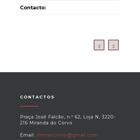
Contacto:
CONTACTOS
Praça José Falcão, n.º 62, Loja N, 3220-
216 Miranda do Corvo
Email:
jfmirancorvo@gmail.com