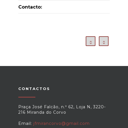
Contacto:
CONTACTOS
Praça José Falcão, n.º 62, Loja N, 3220-
216 Miranda do Corvo
Email:
jfmirancorvo@gmail.com