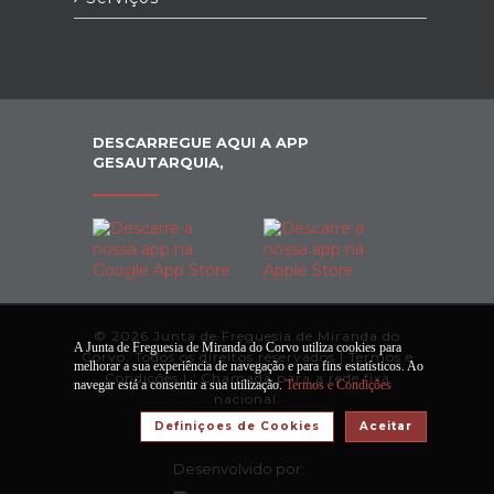
DESCARREGUE AQUI A APP
GESAUTARQUIA,
© 2026 Junta de Freguesia de Miranda do
A Junta de Freguesia de Miranda do Corvo utiliza cookies para
Corvo. Todos os direitos reservados |
Termos e
melhorar a sua experiência de navegação e para fins estatísticos. Ao
Condições
|
*
Chamada para a rede fixa
navegar está a consentir a sua utilização.
Termos e Condições
nacional.
Definiçoes de Cookies
Aceitar
Desenvolvido por: