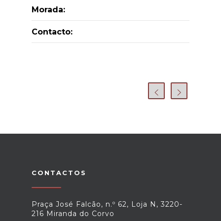
Morada:
Contacto:
CONTACTOS
Praça José Falcão, n.º 62, Loja N, 3220-
216 Miranda do Corvo