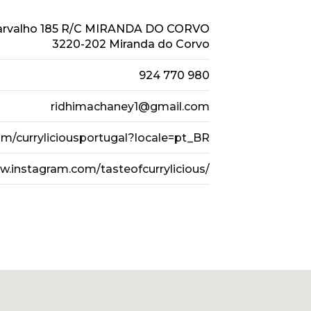
 Carvalho 185 R/C MIRANDA DO CORVO
3220-202 Miranda do Corvo
924 770 980
ridhimachaney1@gmail.com
m/curryliciousportugal?locale=pt_BR
w.instagram.com/tasteofcurrylicious/