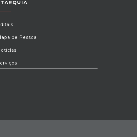
UTARQUIA
ditais
apa de Pessoal
otícias
erviços