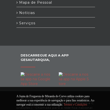
Mapa de Pessoal
Notícias
Serviços
DESCARREGUE AQUI A APP
GESAUTARQUIA,
A Junta de Freguesia de Miranda do Corvo utiliza cookies para
© 2026 Junta de Freguesia de Miranda do
melhorar a sua experiência de navegação e para fins estatísticos. Ao
Corvo. Todos os direitos reservados |
Termos e C
navegar está a consentir a sua utilização.
Termos e Condições
ondições
|
*
Chamada para a rede fixa nacional.