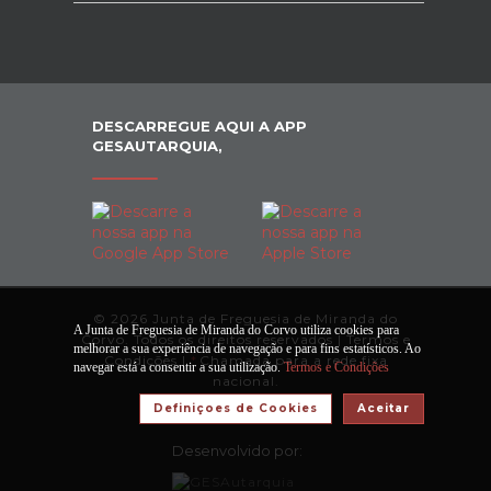
DESCARREGUE AQUI A APP
GESAUTARQUIA,
© 2026 Junta de Freguesia de Miranda do
A Junta de Freguesia de Miranda do Corvo utiliza cookies para
Corvo. Todos os direitos reservados |
Termos e
melhorar a sua experiência de navegação e para fins estatísticos. Ao
Condições
|
*
Chamada para a rede fixa
navegar está a consentir a sua utilização.
Termos e Condições
nacional.
Definiçoes de Cookies
Aceitar
Desenvolvido por: