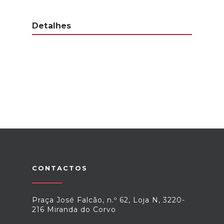
Detalhes
CONTACTOS
Praça José Falcão, n.º 62, Loja N, 3220-
216 Miranda do Corvo