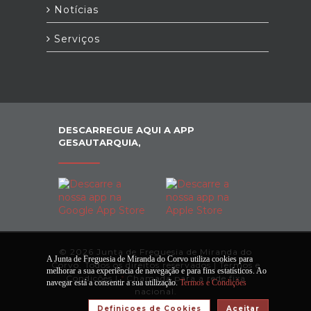
Notícias
Serviços
DESCARREGUE AQUI A APP
GESAUTARQUIA,
© 2026 Junta de Freguesia de Miranda do
A Junta de Freguesia de Miranda do Corvo utiliza cookies para
Corvo. Todos os direitos reservados |
Termos e
melhorar a sua experiência de navegação e para fins estatísticos. Ao
Condições
|
*
Chamada para a rede fixa
navegar está a consentir a sua utilização.
Termos e Condições
nacional.
Definiçoes de Cookies
Aceitar