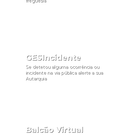
freguesia
Consultar
GESIncidente
Se detetou alguma ocorrência ou
incidente na via pública alerte a sua
Autarquia
Participar
Balcão Virtual