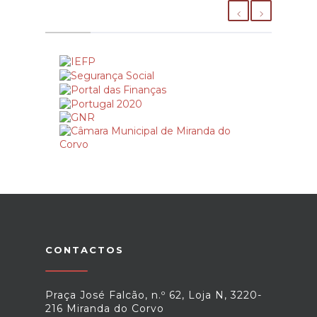
CONTACTOS
Praça José Falcão, n.º 62, Loja N, 3220-
216 Miranda do Corvo