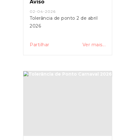
Aviso
ao Minuto
02-04-2026
Tolerância de ponto 2 de abril
2026
Partilhar
Ver mais...