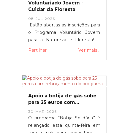
Voluntariado Jovem -
Cuidar da Floresta
08-JUL-2026
Estão abertas as inscrições para
o Programa Voluntário Jovem
para a Natureza e Floresta! A
Junta de Freguesia de Miranda
Partilhar
Ver mais...
do Corvo informa que já se
encontram abertas as inscrições
para o Programa Voluntário
Jovem para a Natureza e
Floresta, uma iniciativa que
proporciona aos jovens uma
Apoio à botija de gás sobe
oportunidade de contribuir para
para 25 euros com
a proteção e valorização do
relançamento do programa
30-MAR-2026
património natural, ao mesmo
O programa “Botija Solidária” é
tempo que desenvolvem
relançado esta quinta-feira em
competências, espírito de
todo o país para apoiar famílias