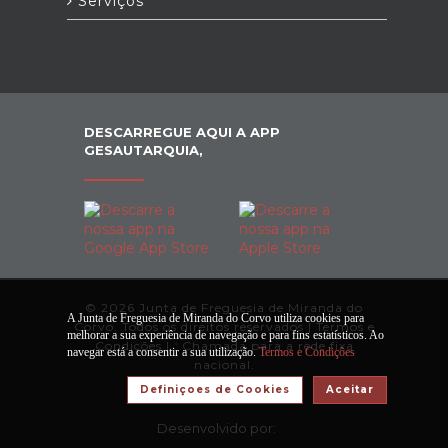
Serviços
DESCARREGUE AQUI A APP
GESAUTARQUIA,
© 2026 Junta de Freguesia de Miranda do
A Junta de Freguesia de Miranda do Corvo utiliza cookies para
Corvo. Todos os direitos reservados |
Termos e
melhorar a sua experiência de navegação e para fins estatísticos. Ao
Condições
|
*
Chamada para a rede fixa
navegar está a consentir a sua utilização.
Termos e Condições
nacional.
Definiçoes de Cookies
Aceitar
Desenvolvido por: