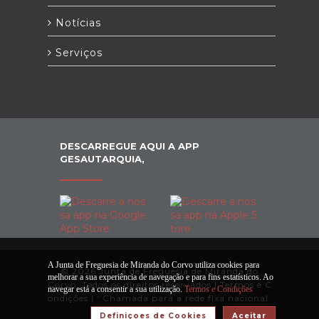
Notícias
Serviços
DESCARREGUE AQUI A APP
GESAUTARQUIA,
A Junta de Freguesia de Miranda do Corvo utiliza cookies para
© 2026 Junta de Freguesia de Miranda do
melhorar a sua experiência de navegação e para fins estatísticos. Ao
Corvo. Todos os direitos reservados |
Termos e C
navegar está a consentir a sua utilização.
Termos e Condições
ondições
|
*
Chamada para a rede fixa nacional.
Definiçoes de Cookies
Aceitar