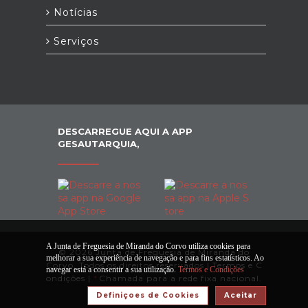
Notícias
Serviços
DESCARREGUE AQUI A APP
GESAUTARQUIA,
A Junta de Freguesia de Miranda do Corvo utiliza cookies para
© 2026 Junta de Freguesia de Miranda do
melhorar a sua experiência de navegação e para fins estatísticos. Ao
Corvo. Todos os direitos reservados |
Termos e C
navegar está a consentir a sua utilização.
Termos e Condições
ondições
|
*
Chamada para a rede fixa nacional.
Definiçoes de Cookies
Aceitar